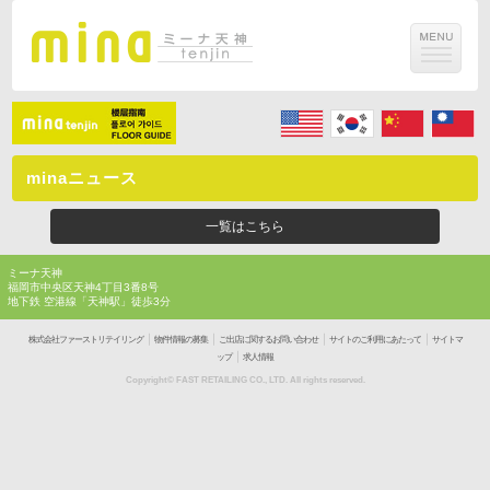
minaニュース
一覧はこちら
ミーナ天神
福岡市中央区天神4丁目3番8号
地下鉄 空港線「天神駅」徒歩3分
｜
｜
｜
｜
株式会社ファーストリテイリング
物件情報の募集
ご出店に関するお問い合わせ
サイトのご利用にあたって
サイトマ
｜
ップ
求人情報
Copyright© FAST RETAILING CO., LTD. All rights reserved.