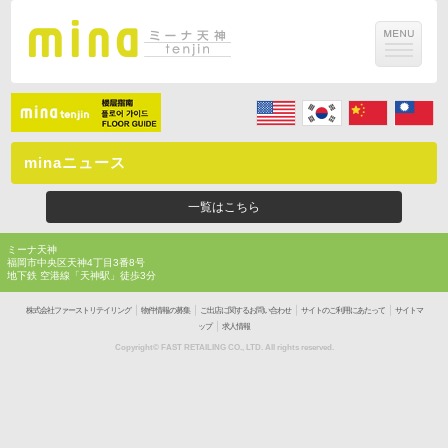
minaニュース
一覧はこちら
ミーナ天神
福岡市中央区天神4丁目3番8号
地下鉄 空港線「天神駅」徒歩3分
｜
｜
｜
｜
株式会社ファーストリテイリング
物件情報の募集
ご出店に関するお問い合わせ
サイトのご利用にあたって
サイトマ
｜
ップ
求人情報
Copyright© FAST RETAILING CO., LTD. All rights reserved.