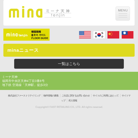
minaニュース
一覧はこちら
ミーナ天神
福岡市中央区天神4丁目3番8号
地下鉄 空港線「天神駅」徒歩3分
｜
｜
｜
｜
株式会社ファーストリテイリング
物件情報の募集
ご出店に関するお問い合わせ
サイトのご利用にあたって
サイトマ
｜
ップ
求人情報
Copyright© FAST RETAILING CO., LTD. All rights reserved.