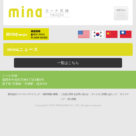
minaニュース
一覧はこちら
ミーナ天神
福岡市中央区天神4丁目3番8号
地下鉄 空港線「天神駅」徒歩3分
｜
｜
｜
｜
株式会社ファーストリテイリング
物件情報の募集
ご出店に関するお問い合わせ
サイトのご利用にあたって
サイトマ
｜
ップ
求人情報
Copyright© FAST RETAILING CO., LTD. All rights reserved.