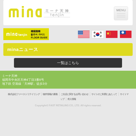
minaニュース
一覧はこちら
ミーナ天神
福岡市中央区天神4丁目3番8号
地下鉄 空港線「天神駅」徒歩3分
｜
｜
｜
｜
株式会社ファーストリテイリング
物件情報の募集
ご出店に関するお問い合わせ
サイトのご利用にあたって
サイトマ
｜
ップ
求人情報
Copyright© FAST RETAILING CO., LTD. All rights reserved.