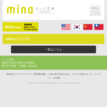
minaニュース
一覧はこちら
ミーナ天神
福岡市中央区天神4丁目3番8号
地下鉄 空港線「天神駅」徒歩3分
｜
｜
｜
｜
株式会社ファーストリテイリング
物件情報の募集
ご出店に関するお問い合わせ
サイトのご利用にあたって
サイトマ
｜
ップ
求人情報
Copyright© FAST RETAILING CO., LTD. All rights reserved.