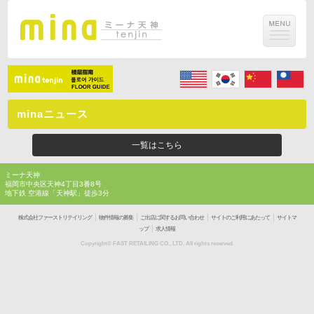
minaニュース
一覧はこちら
ミーナ天神
福岡市中央区天神4丁目3番8号
地下鉄 空港線「天神駅」徒歩3分
｜
｜
｜
｜
株式会社ファーストリテイリング
物件情報の募集
ご出店に関するお問い合わせ
サイトのご利用にあたって
サイトマ
｜
ップ
求人情報
Copyright© FAST RETAILING CO., LTD. All rights reserved.