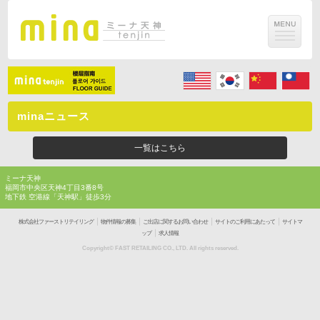
minaニュース
一覧はこちら
ミーナ天神
福岡市中央区天神4丁目3番8号
地下鉄 空港線「天神駅」徒歩3分
｜
｜
｜
｜
株式会社ファーストリテイリング
物件情報の募集
ご出店に関するお問い合わせ
サイトのご利用にあたって
サイトマ
｜
ップ
求人情報
Copyright© FAST RETAILING CO., LTD. All rights reserved.