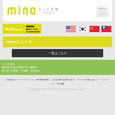
minaニュース
一覧はこちら
ミーナ天神
福岡市中央区天神4丁目3番8号
地下鉄 空港線「天神駅」徒歩3分
｜
｜
｜
｜
株式会社ファーストリテイリング
物件情報の募集
ご出店に関するお問い合わせ
サイトのご利用にあたって
サイトマ
｜
ップ
求人情報
Copyright© FAST RETAILING CO., LTD. All rights reserved.