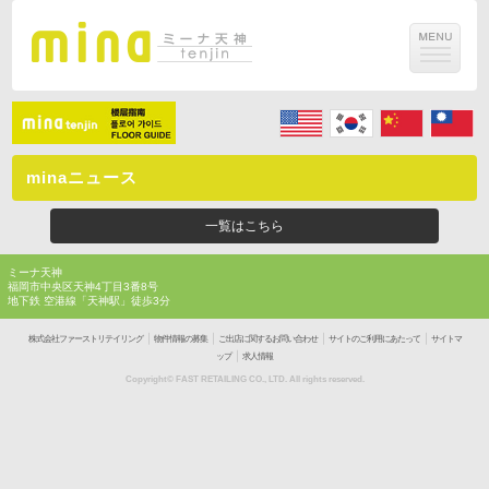
minaニュース
一覧はこちら
ミーナ天神
福岡市中央区天神4丁目3番8号
地下鉄 空港線「天神駅」徒歩3分
｜
｜
｜
｜
株式会社ファーストリテイリング
物件情報の募集
ご出店に関するお問い合わせ
サイトのご利用にあたって
サイトマ
｜
ップ
求人情報
Copyright© FAST RETAILING CO., LTD. All rights reserved.