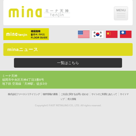
minaニュース
一覧はこちら
ミーナ天神
福岡市中央区天神4丁目3番8号
地下鉄 空港線「天神駅」徒歩3分
｜
｜
｜
｜
株式会社ファーストリテイリング
物件情報の募集
ご出店に関するお問い合わせ
サイトのご利用にあたって
サイトマ
｜
ップ
求人情報
Copyright© FAST RETAILING CO., LTD. All rights reserved.