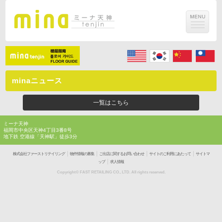
minaニュース
一覧はこちら
ミーナ天神
福岡市中央区天神4丁目3番8号
地下鉄 空港線「天神駅」徒歩3分
｜
｜
｜
｜
株式会社ファーストリテイリング
物件情報の募集
ご出店に関するお問い合わせ
サイトのご利用にあたって
サイトマ
｜
ップ
求人情報
Copyright© FAST RETAILING CO., LTD. All rights reserved.