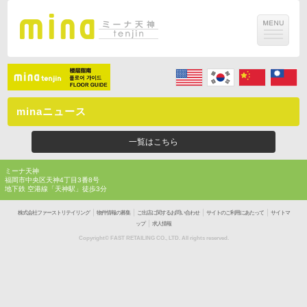
minaニュース
一覧はこちら
ミーナ天神
福岡市中央区天神4丁目3番8号
地下鉄 空港線「天神駅」徒歩3分
｜
｜
｜
｜
株式会社ファーストリテイリング
物件情報の募集
ご出店に関するお問い合わせ
サイトのご利用にあたって
サイトマ
｜
ップ
求人情報
Copyright© FAST RETAILING CO., LTD. All rights reserved.