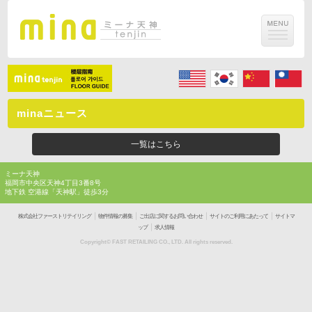
minaニュース
一覧はこちら
ミーナ天神
福岡市中央区天神4丁目3番8号
地下鉄 空港線「天神駅」徒歩3分
｜
｜
｜
｜
株式会社ファーストリテイリング
物件情報の募集
ご出店に関するお問い合わせ
サイトのご利用にあたって
サイトマ
｜
ップ
求人情報
Copyright© FAST RETAILING CO., LTD. All rights reserved.