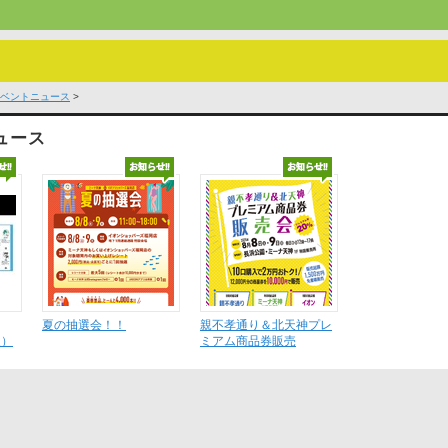
ベントニュース
>
ュース
夏の抽選会！！
親不孝通り＆北天神プレ
火）
ミアム商品券販売