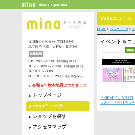
minaニュース
HOME
>
minaニュース
>
イ
イベント＆ニ
福岡市中央区天神4丁目3番8号
地下鉄 空港線「天神駅」徒歩3分
B1F 7:00～22:00
(一部店舗を除く)
1F～6F 10:00～20:00
(一部店舗を除く)
7F 10:00～21:00
8F・RF 10:00～22:00
(一部店舗を除く)
令和８年熊本地震につきまして
トップページ
『KIRAPIC』8月7日
（金）～8月11日（
minaニュース
ショップを探す
アクセスマップ