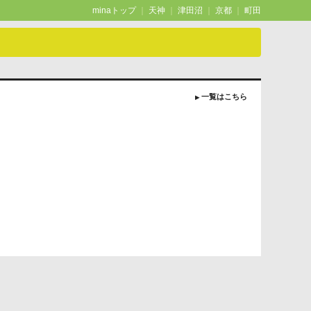
minaトップ
｜
天神
｜
津田沼
｜
京都
｜
町田
一覧はこちら
▶