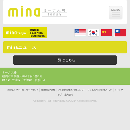
minaニュース
一覧はこちら
ミーナ天神
福岡市中央区天神4丁目3番8号
地下鉄 空港線「天神駅」徒歩3分
｜
｜
｜
｜
株式会社ファーストリテイリング
物件情報の募集
ご出店に関するお問い合わせ
サイトのご利用にあたって
サイトマ
｜
ップ
求人情報
Copyright© FAST RETAILING CO., LTD. All rights reserved.